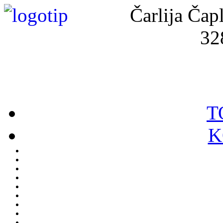
Čarlija Čap
32
T
K