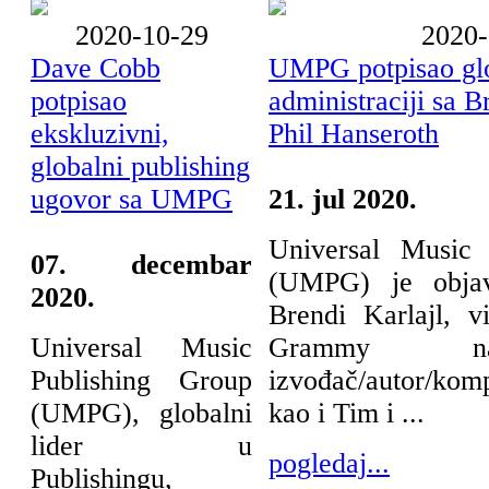
2020-10-29
2020-
Dave Cobb
UMPG potpisao glo
potpisao
administraciji sa B
ekskluzivni,
Phil Hanseroth
globalni publishing
ugovor sa UMPG
21. jul 2020.
Universal Music 
07. decembar
(UMPG) je objav
2020.
Brendi Karlajl, vi
Universal Music
Grammy na
Publishing Group
izvođač/autor/komp
(UMPG), globalni
kao i Tim i ...
lider u
pogledaj...
Publishingu,