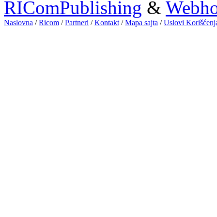
RIComPublishing
&
Webhos
Naslovna
/
Ricom
/
Partneri
/
Kontakt
/
Mapa sajta
/
Uslovi Korišćen