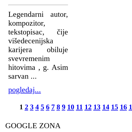
Legendarni autor,
kompozitor,
tekstopisac, čije
višedecenijska
karijera obiluje
svevremenim
hitovima , g. Asim
sarvan ...
pogledaj...
1
2
3
4
5
6
7
8
9
10
11
12
13
14
15
16
GOOGLE ZONA