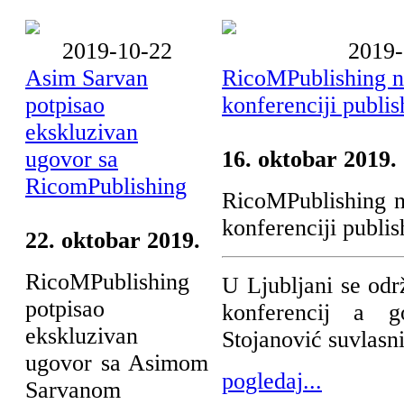
2019-10-22
2019-
Asim Sarvan
RicoMPublishing 
potpisao
konferenciji publis
ekskluzivan
ugovor sa
16. oktobar 2019.
RicomPublishing
RicoMPublishing 
konferenciji publis
22. oktobar 2019.
RicoMPublishing
U Ljubljani se od
potpisao
konferencij a g
ekskluzivan
Stojanović suvlasnik
ugovor sa Asimom
pogledaj...
Sarvanom