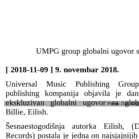
UMPG group globalni ugovor sa
[ 2018-11-09 ]
9. novembar 2018.
Universal Music Publishing Grou
publishing kompanija objavila je dan
ekskluzivan globalni ugovor sa glo
Photo: Dan R
Billie, Eilish.
Šesnaestogodišnja autorka Eilish, (D
Records) postala je jedna on najsjajniji