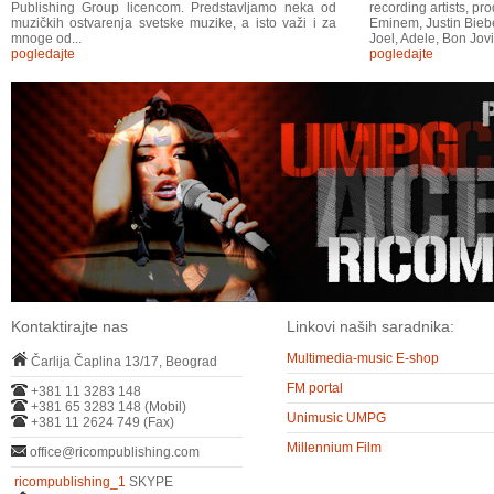
Publishing Group licencom. Predstavljamo neka od
recording artists, p
muzičkih ostvarenja svetske muzike, a isto važi i za
Eminem, Justin Bieber
mnoge od...
Joel, Adele, Bon Jovi
pogledajte
pogledajte
Kontaktirajte nas
Linkovi naših saradnika:
Multimedia-music E-shop
Čarlija Čaplina 13/17, Beograd
FM portal
+381 11 3283 148
+381 65 3283 148 (Mobil)
Unimusic UMPG
+381 11 2624 749 (Fax)
Millennium Film
office@ricompublishing.com
ricompublishing_1
SKYPE