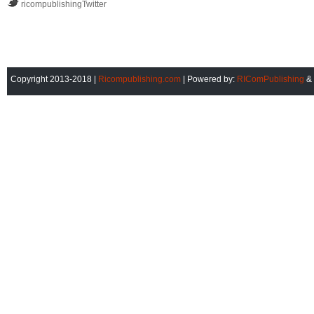
ricompublishingTwitter
Copyright 2013-2018 |
Ricompublishing.com
| Powered by:
RIComPublishing
&