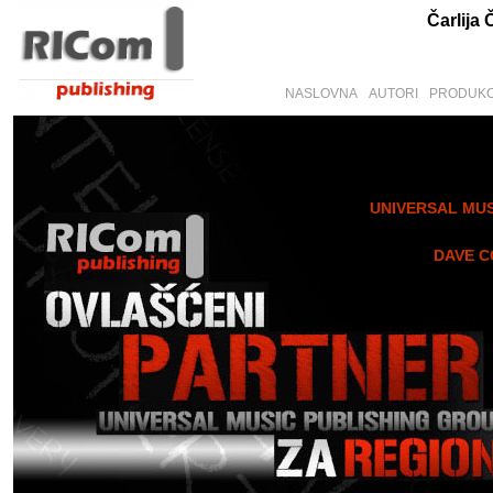
Čarlija 
NASLOVNA
AUTORI
PRODUKC
UNIVERSAL MUS
DAVE C