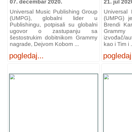
07. decembar 2020.
21. jul 202
Universal Music Publishing Group
Universal
(UMPG), globalni lider u
(UMPG) je
Publishingu, potpisali su globalni
Brendi Karl
ugovor o zastupanju sa
Gramm
šestostrukim dobitnikom Grammy
izvođač/au
nagrade, Dejvom Kobom ...
kao i Tim i .
pogledaj...
pogledaj.