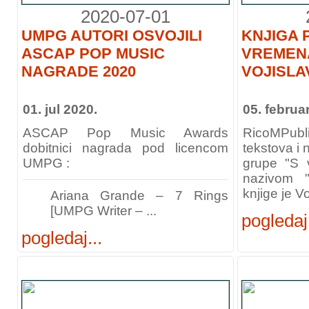
2020-07-01
UMPG AUTORI OSVOJILI
KNJIGA 
ASCAP POP MUSIC
VREMEN
NAGRADE 2020
VOJISLA
01. jul 2020.
05. februa
ASCAP Pop Music Awards
RicoMPubli
dobitnici nagrada pod licencom
tekstova i
UMPG :
grupe "S
nazivom "
knjige je Vo
Ariana Grande – 7 Rings
[UMPG Writer – ...
pogledaj.
pogledaj...