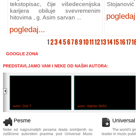
tekstopisac, čije višedecenijska
Stojanović s
karijera obiluje svevremenim
pogledaj.
hitovima , g. Asim sarvan ...
pogledaj...
1
2
3
4
5
6
7
8
9
10
11
12
13
14
15
16
17
1
GOOGLE ZONA
PREDSTAVLJAMO VAM I NEKE OD NAŠIH AUTORA:
autor: Dok 7
autor: Vojislav Bešić
Pesme
Universa
Neke od najpoznatijih pesama ikada snimljenih su
The world's gr
zaštićene autorskim pravima pod Universal Music
leader in music publi