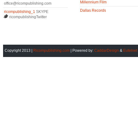
Millennium Film
office@ricompublishing.com
Dallas Records
ricompublishing_1
SKYPE
ricompublishingTwitter
Copyright 2013 |
Ricompublishing.com
| Powered by:
CaddarDesign
&
Eutelnet