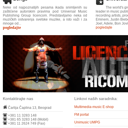
Neke od najpoznatijih pesama ikada snimljenih su
The world's gr
zaštićene autorskim pravima pod Universal Music
leader in music publi
Publishing Group licencom. Predstavljamo neka od
recording artists, p
muzičkih ostvarenja svetske muzike, a isto važi i za
Eminem, Justin Bieber
mnoge od...
Joel, Adele, Bon Jovi
pogledajte
pogledajte
Kontaktirajte nas
Linkovi naših saradnika:
Multimedia-music E-shop
Čarlija Čaplina 13, Beograd
FM portal
+381 11 3283 148
+381 65 3283 148 (Mobil)
Unimusic UMPG
+381 11 2624 749 (Fax)