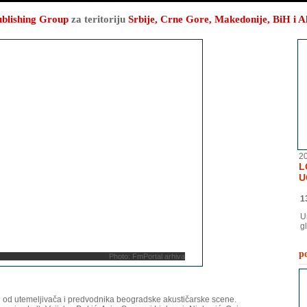
ublishing Group
za teritoriju
Srbije, Crne Gore, Makedonije, BiH i A
2
L
U
1
U
gl
po
Photo: FmPortal arhiva
 od utemeljivača i predvodnika beogradske akustičarske scene.