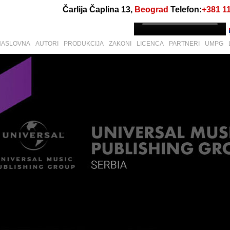
Čarlija Čaplina 13,
Beograd
Telefon:
+381 1
NASLOVNA
AUTORI
PRODUKCIJA
ZAKONI
LICENCA
PARTNERI
UMPG