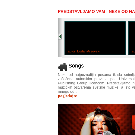
PREDSTAVLJAMO VAM I NEKE OD NA
autor: Radmila Todorović
Babić
autor: Bodan Arsovski
au
Songs
Neke od najpoznatijih pesama ikada snimlj
zaštićene autorskim pravima pod Universa
Publishing Group licencom. Predstavljamo 
muzičkih ostvarenja svetske muzike, a isto va
mnoge od...
pogledajte