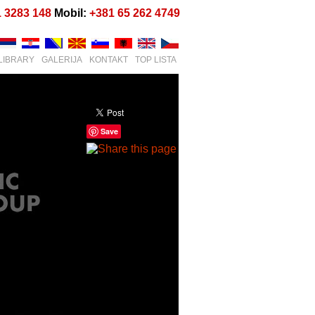
1 3283 148
Mobil:
+381 65 262 4749
LIBRARY
GALERIJA
KONTAKT
TOP LISTA
Save