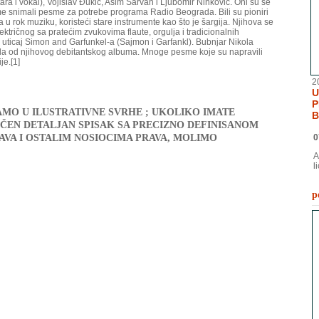
ara i vokal), Vojislav Đukić, Asim Sarvan i Ljubomir Ninković. Oni su se
me snimali pesme za potrebe programa Radio Beograda. Bili su pioniri
u rok muziku, koristeći stare instrumente kao što je šargija. Njihova se
ktričnog sa pratećim zvukovima flaute, orgulja i tradicionalnih
uticaj Simon and Garfunkel-a (Sajmon i Garfankl). Bubnjar Nikola
da od njihovog debitantskog albuma. Mnoge pesme koje su napravili
je.[1]
2
U
P
AMO U ILUSTRATIVNE SVRHE ; UKOLIKO IMATE
B
ČEN DETALJAN SPISAK SA PRECIZNO DEFINISANOM
VA I OSTALIM NOSIOCIMA PRAVA, MOLIMO
0
A
l
p