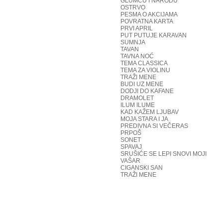
GLUMCU I NARODU
OSTRVO
PESMA O AKCIJAMA
POVRATNA KARTA
PRVI APRIL
PUT PUTUJE KARAVAN
SUMNJA
TAVAN
TAVNA NOĆ
TEMA CLASSICA
TEMA ZA VIOLINU
TRAŽI MENE
BUDI UZ MENE
DODJI DO KAFANE
DRAMOLET
ILUM ILUME
KAD KAŽEM LJUBAV
MOJA STARA I JA
PREDIVNA SI VEČERAS
PRPOŠ
SONET
SPAVAJ
SRUŠIĆE SE LEPI SNOVI MOJI
VAŠAR
CIGANSKI SAN
TRAŽI MENE