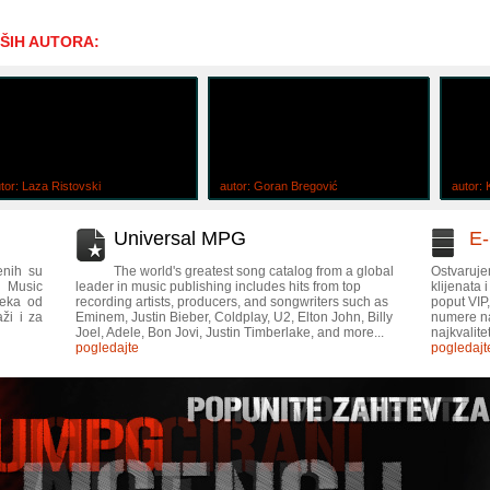
ŠIH AUTORA:
tor: Laza Ristovski
autor: Goran Bregović
autor:
Universal MPG
E
enih su
The world's greatest song catalog from a global
Ostvaruje
l Music
leader in music publishing includes hits from top
klijenata
neka od
recording artists, producers, and songwriters such as
poput VIP
ži i za
Eminem, Justin Bieber, Coldplay, U2, Elton John, Billy
numere na
Joel, Adele, Bon Jovi, Justin Timberlake, and more...
najkvalite
pogledajte
pogledajt