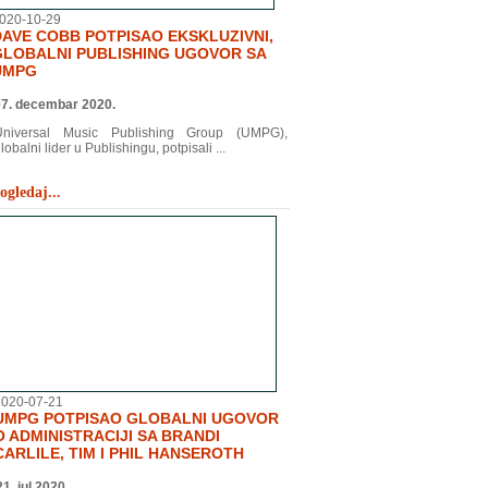
020-10-29
DAVE COBB POTPISAO EKSKLUZIVNI,
GLOBALNI PUBLISHING UGOVOR SA
UMPG
07. decembar 2020.
Universal Music Publishing Group (UMPG),
lobalni lider u Publishingu, potpisali ...
ogledaj...
2020-07-21
UMPG POTPISAO GLOBALNI UGOVOR
O ADMINISTRACIJI SA BRANDI
CARLILE, TIM I PHIL HANSEROTH
21. jul 2020.