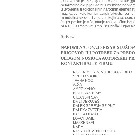
Osnovali su je 1972. godine Miomir Đukić (git
neformalno okupljali da bi s vremena na vre
u uvođenju tradicionalnih narodnih elemenata 
muzika odlikuje kombinacijom akustičnog i ele
mandolina uz sklad vokala u kojima se oseća 
Jager postao je više-manje redovni član ben
bile su u samom vrhu top lista bivše Jugoslavi
Spisak:
NAPOMENA: OVAJ SPISAK SLUŽI S
PRIGOVOR ILI POTREBU ZA PREDO
ULOGOM NOSIOCA AUTORSKIH PRA
KONTAKTIRAJTE FIRMU.
KAO DA SE NIŠTA NIJE DOGODILO
SRBIJO MAJKO
TAVNA NOĆ
AJŠA
AMERIKANO
BIBLIJSKA TEMA
CIGANSKI SAN
DA LI VERUJEŠ
DALEK SPREMA SE PUT
DALEKA ZVEZDA
KAO JA I KAO TI
LOVCI TAME
MASKENBAL
NADA
NI ZA UKRAS NI LEPOTU