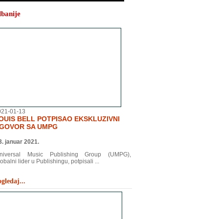
lbanije
021-01-13
OUIS BELL POTPISAO EKSKLUZIVNI
GOVOR SA UMPG
3. januar 2021.
niversal Music Publishing Group (UMPG),
obalni lider u Publishingu, potpisali ...
gledaj...