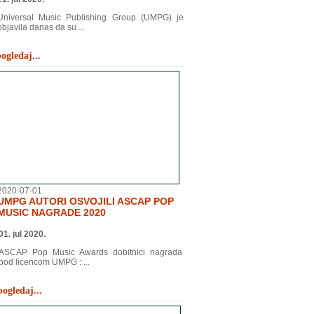
Universal Music Publishing Group (UMPG) je
objavila danas da su ...
ogledaj...
2020-07-01
UMPG AUTORI OSVOJILI ASCAP POP
MUSIC NAGRADE 2020
01. jul 2020.
ASCAP Pop Music Awards dobitnici nagrada
pod licencom UMPG : ...
pogledaj...