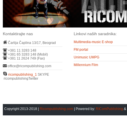
Kontaktirajte nas
Linkovi naših saradnika:
Multimedia-music E-shop
Čarlija Čaplina 13/17, Beograd
FM portal
+381 11 3283 148
+381 65 3283 148 (Mobil)
Unimusic UMPG
+381 11 2624 749 (Fax)
Millennium Film
office@ricompublishing.com
ricompublishing_1
SKYPE
ricompublishingTwitter
Copyright 2013-2018 |
Ricompublishing.com
| Powered by:
RIComPublishing
&