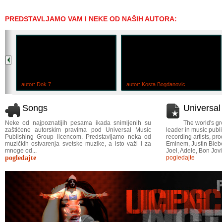
PREDSTAVLJAMO VAM I NEKE OD NAŠIH AUTORA:
autor: Dok 7
autor: Kosta Bogdanovic
Songs
Universa
Neke od najpoznatijih pesama ikada snimljenih su
The world's gr
zaštićene autorskim pravima pod Universal Music
leader in music publi
Publishing Group licencom. Predstavljamo neka od
recording artists, p
muzičkih ostvarenja svetske muzike, a isto važi i za
Eminem, Justin Bieber
mnoge od...
Joel, Adele, Bon Jovi
pogledajte
pogledajte