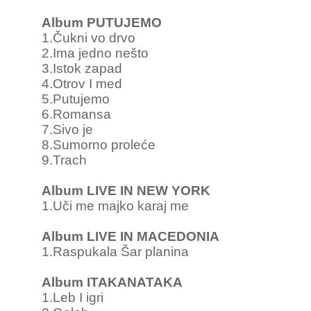
Album PUTUJEMO
1.Čukni vo drvo
2.Ima jedno nešto
3.Istok zapad
4.Otrov I med
5.Putujemo
6.Romansa
7.Sivo je
8.Sumorno proleće
9.Trach
Album LIVE IN NEW YORK
1.Uči me majko karaj me
Album LIVE IN MACEDONIA
1.Raspukala Šar planina
Album ITAKANATAKA
1.Leb I igri