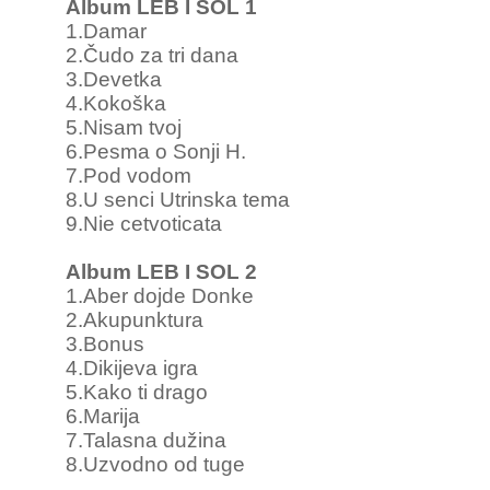
Album LEB I SOL 1
1.Damar
2.Čudo za tri dana
3.Devetka
4.Kokoška
5.Nisam tvoj
6.Pesma o Sonji H.
7.Pod vodom
8.U senci Utrinska tema
9.Nie cetvoticata
Album LEB I SOL 2
1.Aber dojde Donke
2.Akupunktura
3.Bonus
4.Dikijeva igra
5.Kako ti drago
6.Marija
7.Talasna dužina
8.Uzvodno od tuge