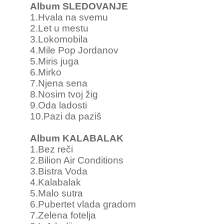
Album SLEDOVANJE
1.Hvala na svemu
2.Let u mestu
3.Lokomobila
4.Mile Pop Jordanov
5.Miris juga
6.Mirko
7.Njena sena
8.Nosim tvoj žig
9.Oda ladosti
10.Pazi da paziš
Album KALABALAK
1.Bez reči
2.Bilion Air Conditions
3.Bistra Voda
4.Kalabalak
5.Malo sutra
6.Pubertet vlada gradom
7.Zelena fotelja