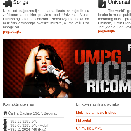
Songs
Universa
Neke od najpoznatijih pesama ikada snimljenih su
The world's gr
zaštićene autorskim pravima pod Universal Music
leader in music publi
Publishing Group licencom. Predstavljamo neka od
recording artists, p
muzičkih ostvarenja svetske muzike, a isto važi i za
Eminem, Justin Bieber
mnoge od...
Joel, Adele, Bon Jovi
pogledajte
pogledajte
Kontaktirajte nas
Linkovi naših saradnika:
Multimedia-music E-shop
Čarlija Čaplina 13/17, Beograd
FM portal
+381 11 3283 148
+381 65 3283 148 (Mobil)
Unimusic UMPG
+381 11 2624 749 (Fax)