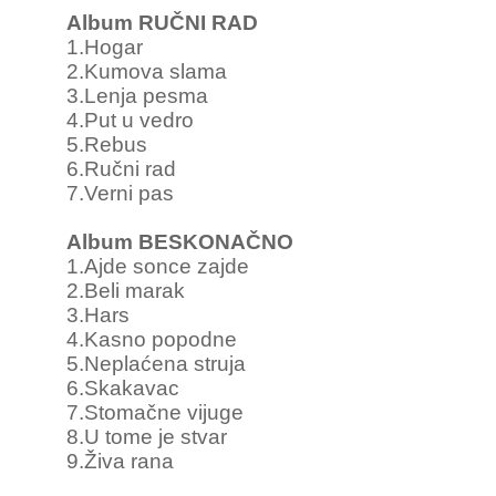
Album RUČNI RAD
1.Hogar
2.Kumova slama
3.Lenja pesma
4.Put u vedro
5.Rebus
6.Ručni rad
7.Verni pas
Album BESKONAČNO
1.Ajde sonce zajde
2.Beli marak
3.Hars
4.Kasno popodne
5.Neplaćena struja
6.Skakavac
7.Stomačne vijuge
8.U tome je stvar
9.Živa rana