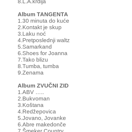
8.L.A.krdija
Album TANGENTA
1.30 minuta do kuće
2.Kontakt je skup
3.Laku noć
4.Pretposlednji waltz
5.Samarkand
6.Shoes for Joanna
7.Tako blizu
8.Tumba, tumba
9.Zenama
Album ZVUČNI ZID
1.ABV …..
2.Bukvoman
3.Koštana
4.Redžepovica
5.Jovano, Jovanke
6.Abre makedonče
7.Šmeker Country