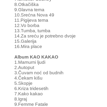
8.Otkačiška
9.Glavna tema
10.Srećna Nova 49
11.Pigijeva tema
12.Vo borba
13.Tumba, tumba
14.Za sreću je potrebno dvoje
15.Galerija
16.Mira place
Album KAO KAKAO
1.Mamurni ljudi
2.Autoput
3.Čuvam noć od budnih
4.Čekam kišu
5.Skopje
6.Kriza tridesetih
7.Kako kakao
8.Igraj
9.Femme Fatale