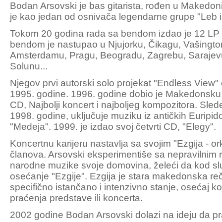
Bodan Arsovski je bas gitarista, rođen u Makedoni
je kao jedan od osnivača legendarne grupe "Leb i
Tokom 20 godina rada sa bendom izdao je 12 LP 
bendom je nastupao u Njujorku, Čikagu, Vašingto
Amsterdamu, Pragu, Beogradu, Zagrebu, Sarajevu, 
Solunu...
Njegov prvi autorski solo projekat "Endless View"
1995. godine. 1996. godine dobio je Makedonsku 
CD, Najbolji koncert i najboljeg kompozitora. Slede
1998. godine, uključuje muziku iz antičkih Euripido
"Medeja". 1999. je izdao svoj četvrti CD, "Elegy".
Koncertnu karijeru nastavlja sa svojim "Ezgija - or
članova. Arsovski eksperimentiše sa nepravilnim 
narodne muzike svoje domovina, želeći da kod s
osećanje "Ezgije". Ezgija je stara makedonska r
specifično istančano i intenzivno stanje, osećaj ko
praćenja predstave ili koncerta.
2002 godine Bodan Arsovski dolazi na ideju da prav