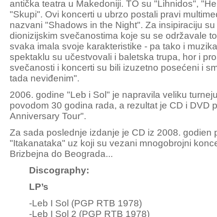
antička teatra u Makedoniji. TO su "Lihnidos", "Her
"Skupi". Ovi koncerti u ubrzo postali pravi multimed
nazvani "Shadows in the Night". Za insipiraciju su
dionizijskim svečanostima koje su se održavale tok
svaka imala svoje karakteristike - pa tako i muzik
spektaklu su učestvovali i baletska trupa, hor i pr
svečanosti i koncerti su bili izuzetno posećeni i 
tada neviđenim".
2006. godine "Leb i Sol" je napravila veliku turneju
povodom 30 godina rada, a rezultat je CD i DVD 
Anniversary Tour".
Za sada poslednje izdanje je CD iz 2008. godien
"Itakanataka" uz koji su vezani mnogobrojni konce
Brizbejna do Beograda...
Discography:
LP’s
-Leb I Sol (PGP RTB 1978)
-Leb I Sol 2 (PGP RTB 1978)