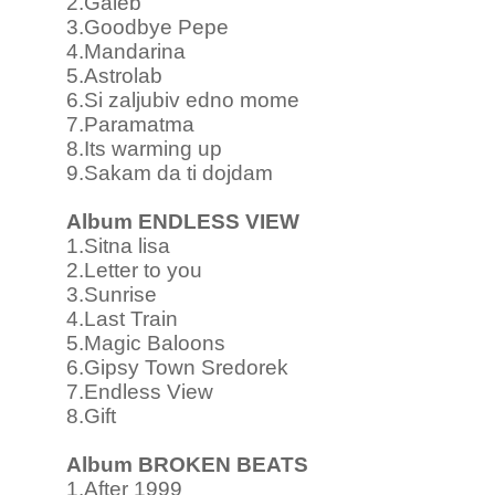
2.Galeb
3.Goodbye Pepe
4.Mandarina
5.Astrolab
6.Si zaljubiv edno mome
7.Paramatma
8.Its warming up
9.Sakam da ti dojdam
Album ENDLESS VIEW
1.Sitna lisa
2.Letter to you
3.Sunrise
4.Last Train
5.Magic Baloons
6.Gipsy Town Sredorek
7.Endless View
8.Gift
Album BROKEN BEATS
1.After 1999