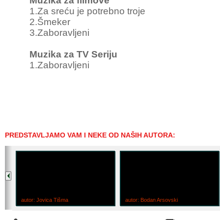
Muzika za filmove
1.Za sreću je potrebno troje
2.Šmeker
3.Zaboravljeni
Muzika za TV Seriju
1.Zaboravljeni
PREDSTAVLJAMO VAM I NEKE OD NAŠIH AUTORA:
autor: Jovica Tišma
autor: Bodan Arsovski